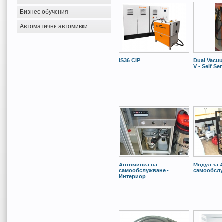
Бизнес обучения
Автоматични автомивки
iS36 CIP
Dual Vacuu
V - Self Se
Автомивка на
Модул за 
самообслужване -
самообсл
Интериор