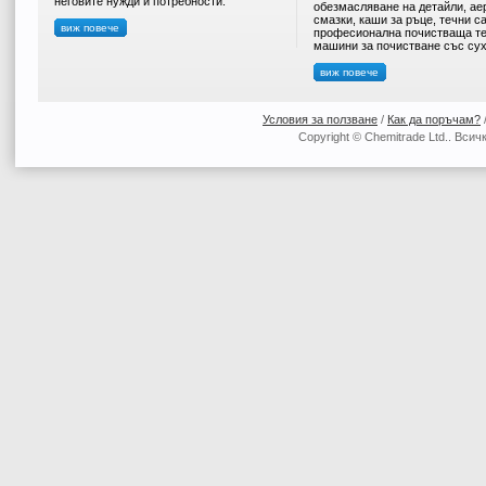
неговите нужди и потребности.
обезмасляване на детайли, ае
смазки, каши за ръце, течни с
виж повече
професионална почистваща те
машини за почистване със сух
виж повече
Условия за ползване
/
Как да поръчам?
Copyright © Chemitrade Ltd.. Вси