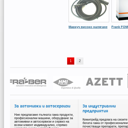
Маркуч високо налягане
Frank FOМ
1
2
За автомивки и автосервизи
За индустриални
предприятия
Ние предлагаме пълната гама продукти,
професионални машини, оборудване за
Кемитрейд предлага на своите
автомивки и автосервизи и сервиз на
богата гама от професионални
всеки клиент индивидуално, спрямо
почистващи препарати, препар