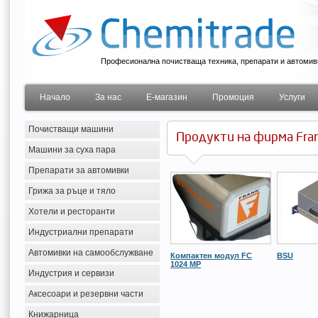
Професионална почистваща техника, препарати и автомив
Начало
За нас
Е-магазин
Промоция
Услуги
Почистващи машини
Продукти на фирма Fra
Машини за суха пара
Препарати за автомивки
Грижа за ръце и тяло
Хотели и ресторанти
Индустриални препарати
Автомивки на самообслужване
Компактен модул FC
BSU
1024 MP
Индустрия и сервизи
Аксесоари и резервни части
Книжарница