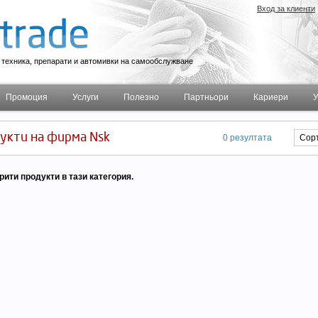
Вход за клиенти
техника, препарати и автомивки на самообслужване
Промоция
Услуги
Полезно
Партньори
Кариери
У
укти на фирма Nsk
0 резултата
рити продукти в тази категория.