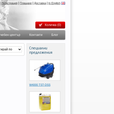
|
|
|
|
Регистрация
Плащане
Доставка
In English
Количка (0)
чебен център
Контакти
Блог
Специални
предложения
W4000 TST-DSS