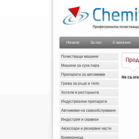
Професионална почистваща 
Начало
За нас
Е-магазин
Почистващи машини
Прод
Машини за суха пара
Препарати за автомивки
Не са отк
Грижа за ръце и тяло
Хотели и ресторанти
Индустриални препарати
Автомивки на самообслужване
Индустрия и сервизи
Аксесоари и резервни части
Книжарница