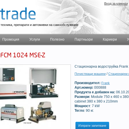
Вход за клиенти
техника, препарати и автомивки на самообслужване
Промоция
Услуги
Полезно
Партньори
Кариери
У
 FCМ 1024 MSE-Z
Стационарна водоструйка Frank
/
Почистващи машини
Стационарни 
Производител:
Frank
Арт.номер:
000888
Продукта е добавен на:
06.10.2
Размери
: Module 750 x 460 x 38
cabinet 380 x 380 x 210mm
Мощност
: 7 kW
Тегло
: 90 кг.
Изпрати запитване