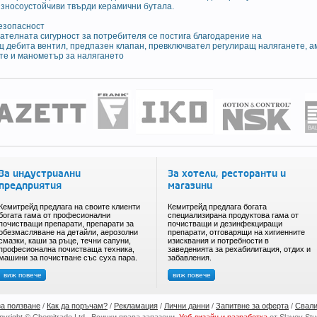
износоустойчиви твърди керамични бутала.
безопасност
ателната сигурност за потребителя се постига благодарение на
щ дебита вентил, предпазен клапан, превключвател регулиращ наляганете, а
те и манометър за налягането
За индустриални
За хотели, ресторанти и
предприятия
магазини
Кемитрейд предлага на своите клиенти
Кемитрейд предлага богата
богата гама от професионални
специализирана продуктова гама от
почистващи препарати, препарати за
почистващи и дезинфекциращи
обезмасляване на детайли, аерозолни
препарати, отговарящи на хигиенните
смазки, каши за ръце, течни сапуни,
изисквания и потребности в
професионална почистваща техника,
заведенията за рехабилитация, отдих и
машини за почистване със суха пара.
забавления.
виж повече
виж повече
за ползване
/
Как да поръчам?
/
Рекламация
/
Лични данни
/
Запитвне за оферта
/
Свали