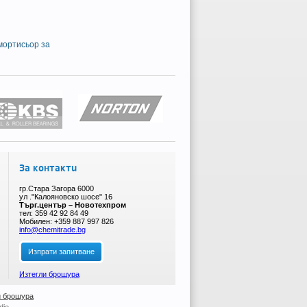
мортисьор за
За контакти
гр.Стара Загора 6000
ул ."Калояновско шосе" 16
Търг.център – Новотехпром
тел: 359 42 92 84 49
Мобилен: +359 887 997 826
info@chemitrade.bg
Изпрати запитване
Изтегли брощура
 брошура