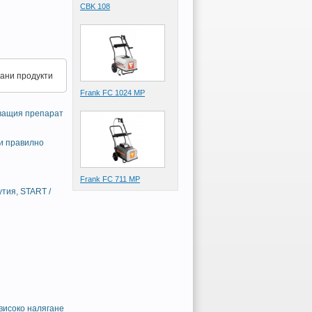
CBK 108
ани продукти
Frank FC 1024 MP
тващия препарат
 и правилно
Frank FC 711 MP
тия, START /
високо налягане