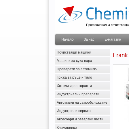
Професионална почистваща 
Начало
За нас
Е-магазин
Почистващи машини
Frank
Машини за суха пара
Препарати за автомивки
Грижа за ръце и тяло
Хотели и ресторанти
Индустриални препарати
Автомивки на самообслужване
Индустрия и сервизи
Аксесоари и резервни части
Книжарница