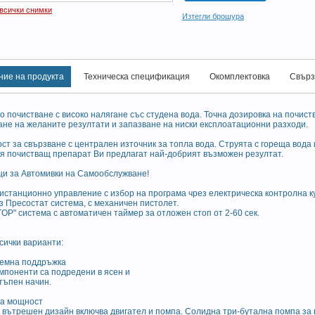
 всички снимки
Изтегли брошура
ние на продукта
Техническа спецификация
Окомплектовка
Свърз
 почистване с високо налягане със студена вода. Точна дозировка на почис
ане на желаните резултати и запазване на ниски експлоатационни разходи.
т за свързване с централен източник за топла вода. Струята с гореща вода
я почистващ препарат Ви предлагат най-добрият възможен резултат.
и за Автомивки на Самообслужване!
истанционно управление с избор на програма чрез електрическа контролна ку
 Пресостат система, с механичен пистолет.
OP" система с автоматичен таймер за отложен стоп от 2-60 сек.
сички варианти:
емна поддръжка
мпоненти са подредени в ясен и
тъпен начин.
а мощност
 вътрешен дизайн включва двигател и помпа. Солидна три-бутална помпа за 