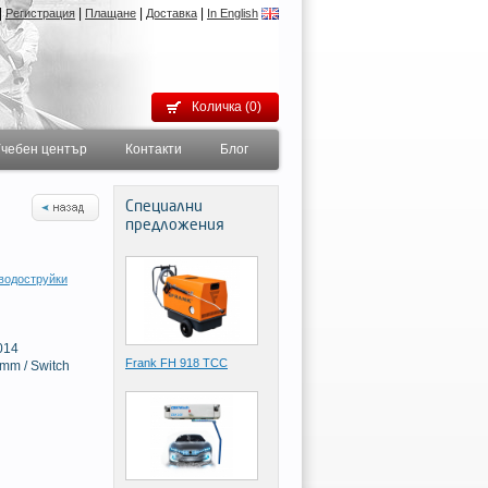
|
|
|
|
Регистрация
Плащане
Доставка
In English
Количка (0)
чебен център
Контакти
Блог
Специални
предложения
водоструйки
014
Frank FH 918 TCC
0mm / Switch