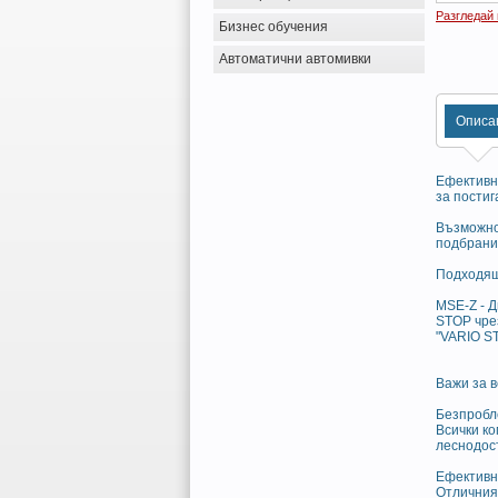
Разгледай
Бизнес обучения
Автоматични автомивки
Описа
Ефективно
за постиг
Възможнос
подбрани
Подходящ
MSE-Z - Д
STOP чрез
"VARIO ST
Важи за в
Безпробл
Всички ко
леснодос
Ефективн
Отличния