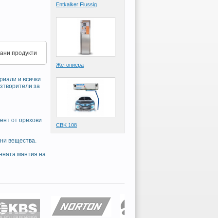
Entkalker Flussig
ани продукти
Жетониера
риали и всички
азтворители за
ент от орехови
CBK 108
вни вещества.
инната мантия на