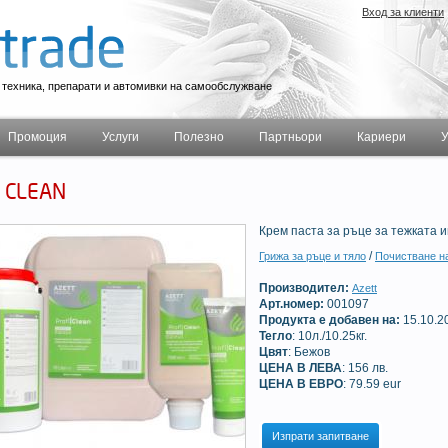
Вход за клиенти
техника, препарати и автомивки на самообслужване
Промоция
Услуги
Полезно
Партньори
Кариери
У
 CLEAN
Крем паста за ръце за тежката 
/
Грижа за ръце и тяло
Почистване н
Производител:
Azett
Арт.номер:
001097
Продукта е добавен на:
15.10.2
Тегло
: 10л./10.25кг.
Цвят
: Бежов
ЦЕНА В ЛЕВА
: 156 лв.
ЦЕНА В ЕВРО
: 79.59 eur
Изпрати запитване