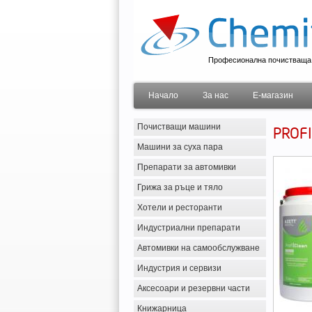
Професионална почистваща 
Начало
За нас
Е-магазин
Почистващи машини
PROFI
Машини за суха пара
Препарати за автомивки
Грижа за ръце и тяло
Хотели и ресторанти
Индустриални препарати
Автомивки на самообслужване
Индустрия и сервизи
Аксесоари и резервни части
Книжарница