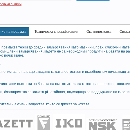
 всички снимки
ние на продукта
Техническа спецификация
Окомплектовка
Свърз
n премахва тежки до средни замърсявания като мазнини, прах, смазочни мате
ромишлени замърсявания, където не са необходими продукти на базата на р
ко почистване.
:
а почистване на ръце с щадящ кожата, естествен и възобновяем почистващ аг
очистващи съставки на базата на омекотители за кожата и повърхностноакти
ун, благоприятна за кожата pH стойност, подходяща за поддържане на кисел
тители и активни вещества, които се грижат за кожата.