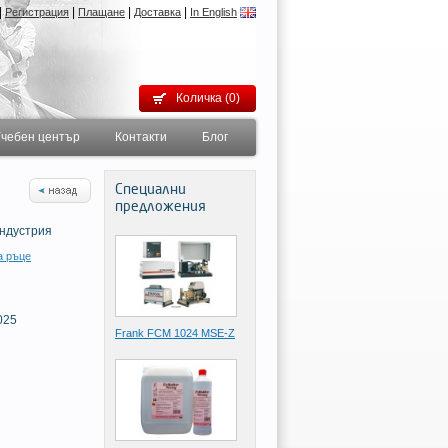
|
|
|
|
Регистрация
Плащане
Доставка
In English
Количка (0)
чебен център
Контакти
Блог
Специални
предложения
индустрия
а ръце
025
Frank FCМ 1024 MSE-Z